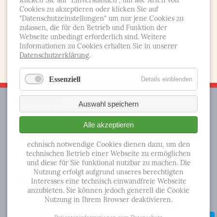
Klicken Sie auf "Einverstanden", um alle Arten von
Cookies zu akzeptieren oder klicken Sie auf
"Datenschutzeinstellungen" um nur jene Cookies zu
zulassen, die für den Betrieb und Funktion der
Abschicken
Webseite unbedingt erforderlich sind. Weitere
Informationen zu Cookies erhalten Sie in unserer
Datenschutzerklärung
.
Essenziell
Details einblenden
Kontakt
Auswahl speichern
Fachärzte für Allgemeinmedizin
Ernst-Bähre-Str. 1A
Alle akzeptieren
30453 Hannover
info@hausarztpraxis-ahlem.de
echnisch notwendige Cookies dienen dazu, um den
Telefon: 0511 - 48 30 99
technischen Betrieb einer Webseite zu ermöglichen
Telefax: 0511 - 26 00 586
und diese für Sie funktional nutzbar zu machen. Die
Nutzung erfolgt aufgrund unseres berechtigten
So kommen Sie zu uns
Interesses eine technisch einwandfreie Webseite
anzubieten. Sie können jedoch generell die Cookie
Termin Online buchen
Nutzung in Ihrem Browser deaktivieren.
Anfrage senden