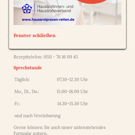
Chirotherapie - Sportmedizin - Akupunktur -
Notfallmedizin
Ernst-Bähre-Str. 1A
30453 Hannover
info@hausarztpraxis-ahlem.de
Fenster schließen
Telefon: 0511 - 48 30 99
Telefax: 0511 - 26 00 586
Rezepttelefon: 0511 - 76 16 09 45
Sprechstunde
Täglich:
07.30-12.30 Uhr
Mo., Di., Do.:
15.00-18.00 Uhr
Fr.:
14.30-15.30 Uhr
und nach Vereinbarung
Gerne können Sie auch unser untenstehendes
Formular nutzen.