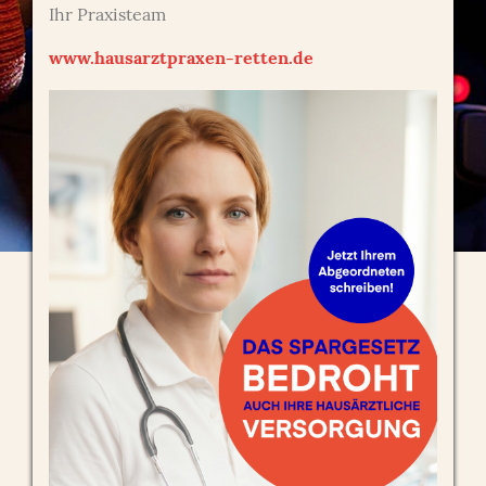
Ihr Praxisteam
www.hausarztpraxen-retten.de
Führerscheinuntersuchung
Führerscheinuntersuchung
Für bestimmte Führerscheinklassen können wir auch
Gesundheitsatteste erstellen. Meist liegt dafür ein
Formblatt vor.
Bei schwerwiegenden Erkrankungen wie
Krampfleiden, Diabetes mellitus o.ä. wird allerdings
meist ein Gutachten vom Verkehrsmediziner