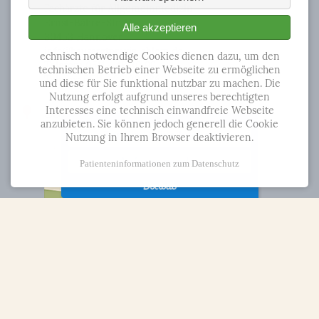
Fachärzte für Allgemeinmedizin
Ernst-Bähre-Str. 1A
Alle akzeptieren
30453 Hannover
info@hausarztpraxis-ahlem.de
echnisch notwendige Cookies dienen dazu, um den
Telefon: 0511 - 48 30 99
technischen Betrieb einer Webseite zu ermöglichen
Telefax: 0511 - 26 00 586
und diese für Sie funktional nutzbar zu machen. Die
Nutzung erfolgt aufgrund unseres berechtigten
So kommen Sie zu uns
Interesses eine technisch einwandfreie Webseite
anzubieten. Sie können jedoch generell die Cookie
Termin Online buchen
Nutzung in Ihrem Browser deaktivieren.
Anfrage senden
Patienteninformationen zum Datenschutz
Rechtliches
Impressum
Datenschutzerklärung
Patienteninformation zum Datenschutz