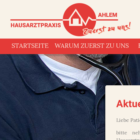
Navigation
STARTSEITE
WARUM ZUERST ZU UNS
überspringen
Aktue
Liebe Pat
bitte n