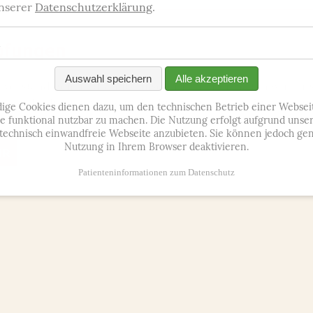
unserer
Datenschutzerklärung
.
pfungen
Auswahl speichern
Alle akzeptieren
 vollständigen Impfschutz unserer Patienten halten wir für 
ollen der Impfausweise in der Praxis empfehlen. Vielen Pati
ige Cookies dienen dazu, um den technischen Betrieb einer Websei
nannten Standardimpfungen.
ie funktional nutzbar zu machen. Die Nutzung erfolgt aufgrund unse
 technisch einwandfreie Webseite anzubieten. Sie können jedoch gen
Nutzung in Ihrem Browser deaktivieren.
HR
Patienteninformationen zum Datenschutz
So kommen Sie zu uns
emeinmedizin