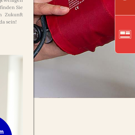
eiligen
finden Sie
n Zukunft
da sein!