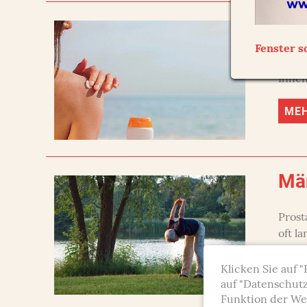
Ha
Fenster s
Ab ei
Ihnen
ME
Mä
Prost
oft l
kommt
Klicken Sie auf 
ME
auf "Datenschutz
Funktion der Web