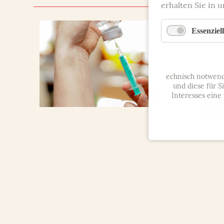
erhalten Sie in 
Im
Essenziell
Einen
Kontr
echnisch notwend
soge
und diese für S
Interesses eine
ME
Kontakt
Fachärzte für Allg