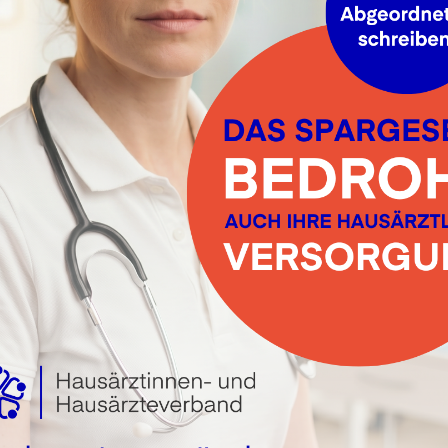
digende Faktoren und auch Krankheiten wie Diabetes mellit
ntgegentreten.
erprüft. Krankmachende Lebensumstände wie Stress, mang
e Strategie zur Verbesserung Ihrer allgemeinen Gesundhei
gemeine Gesundheitsvorsorge (Che
lig zwischen 18-35 Jahren und danach alle 3 Jahre dürfen 
führen, welcher der Vorsorge dient. Hier untersuchen wir Si
tes, Cholesterinerhöhung oder Bluthochdruck und besprec
ofaktoren ( z.B. Übergewicht, Rauchen).
HR