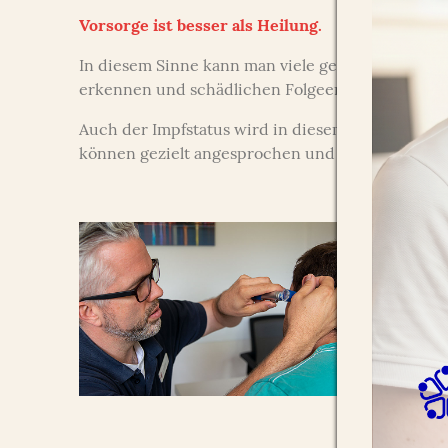
Vorsorge ist besser als Heilung.
In diesem Sinne kann man viele gesundheitsschä
erkennen und schädlichen Folgeerkrankungen e
Auch der Impfstatus wird in diesem Rahmen üb
können gezielt angesprochen und eine gemeinsam
All
Einma
durch
Diabe
Risik
ME