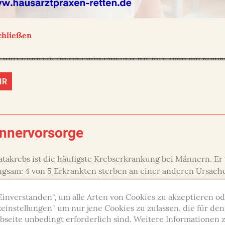
utkrebsvorsorge
chließen
nem Alter von 35 Jahren können wir alle 2 Jahre zulasten d
 durchführen. Hierbei untersuchen wir Ihre Haut auf kran
HR
nnervorsorge
atakrebs ist die häufigste Krebserkrankung bei Männern. Er 
angsam: 4 von 5 Erkrankten sterben an einer anderen Ursache
 Prostatakrebs fast nicht vor.
"Einverstanden", um alle Arten von Cookies zu akzeptieren od
HR
einstellungen" um nur jene Cookies zu zulassen, die für de
seite unbedingt erforderlich sind. Weitere Informationen 