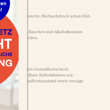
us, hohes Cholesterin, Bluthochdruck schon früh
elnde Bewegung, Rauchen und Alkoholkonsum
t erarbeitet werden.
ck Up)
wir bei Ihnen einen Gesundheitscheck
e auf nicht fühlbare Risikofaktoren wie
hen Ihren Gesundheitszustand sowie etwaige