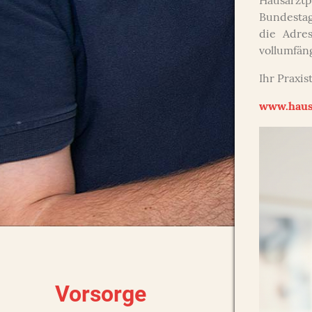
Hausar
Bundestag
die Adre
vollumfän
Ihr Praxi
www.haus
Vorsorge