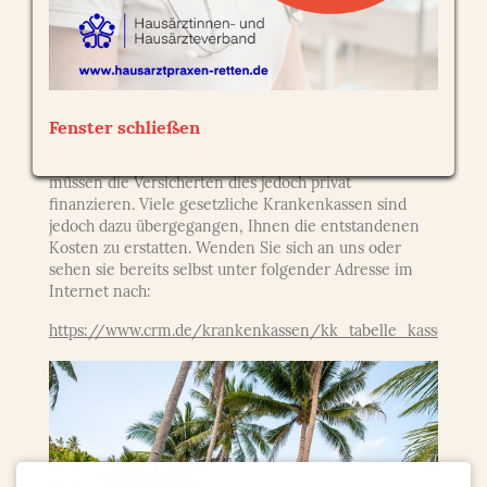
Um alle Impfungen rechtzeitig durchführen zu
können, sollten Sie sich möglichst früh bei uns für
einen Reiseberatungstermin melden.
Beratungen und Leistungen im Bereich der
Fenster schließen
Reisemedizin sind bei einigen BKK's als
Kassenleistung anerkannt, in den meisten Fällen
müssen die Versicherten dies jedoch privat
finanzieren. Viele gesetzliche Krankenkassen sind
jedoch dazu übergegangen, Ihnen die entstandenen
Kosten zu erstatten. Wenden Sie sich an uns oder
sehen sie bereits selbst unter folgender Adresse im
Internet nach:
https://www.crm.de/krankenkassen/kk_tabelle_kassen.htm