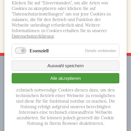
Klicken Sie auf "Einverstanden", um alle Arten von
Cookies zu akzeptieren oder klicken Sie auf
"Datenschutzeinstellungen" um nur jene Cookies zu
zulassen, die für den Betrieb und Funktion der
Webseite unbedingt erforderlich sind. Weitere
Informationen zu Cookies erhalten Sie in unserer
Datenschutzerklärung
.
Essenziell
Details einblenden
Kontakt
Auswahl speichern
Fachärzte für Allgemeinmedizin
Ernst-Bähre-Str. 1A
Alle akzeptieren
30453 Hannover
info@hausarztpraxis-ahlem.de
echnisch notwendige Cookies dienen dazu, um den
Telefon: 0511 - 48 30 99
technischen Betrieb einer Webseite zu ermöglichen
Telefax: 0511 - 26 00 586
und diese für Sie funktional nutzbar zu machen. Die
Nutzung erfolgt aufgrund unseres berechtigten
So kommen Sie zu uns
Interesses eine technisch einwandfreie Webseite
anzubieten. Sie können jedoch generell die Cookie
Termin Online buchen
Nutzung in Ihrem Browser deaktivieren.