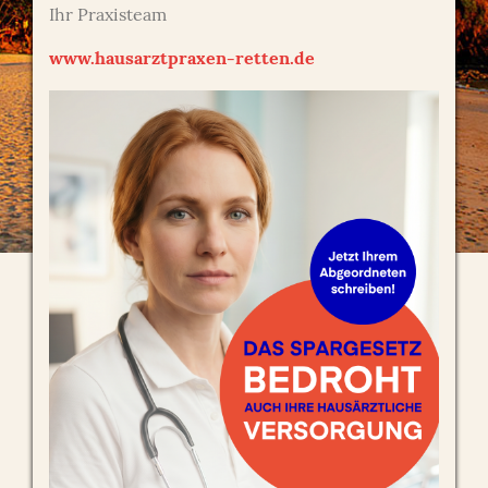
Ihr Praxisteam
www.hausarztpraxen-retten.de
Reisemedizin
Reisemedizinische Beratung
Wir empfehlen unseren Patienten zur eigenen
Sicherheit bei weiter entfernten Reisezielen eine
reisemedizinische Beratung in unserer Praxis. Neben
den aktuellen Impfempfehlungen der Ständigen
Impfkommission (STIKO) erhalten sie bei Wunsch
auch weitere Informationen und gesundheitliche
Tipps über das aktuelle Reiseland.